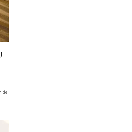
U
n de