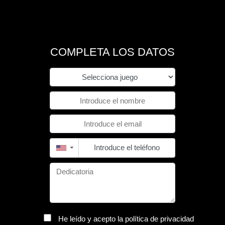
COMPLETA LOS DATOS
▼
He leído y acepto la política de privacidad