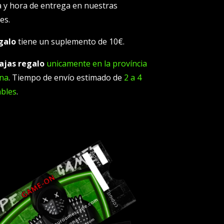
a y hora de entrega en nuestras
es.
galo
tiene un suplemento de 10€.
ajas regalo
unicamente en la província
ona
. Tiempo de envío estimado de
2 a 4
ables
.