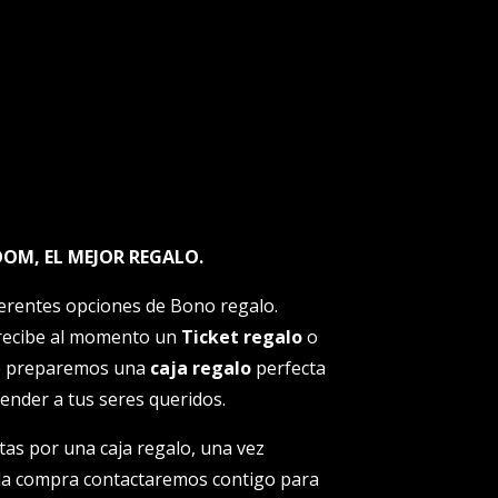
OOM, EL MEJOR REGALO.
erentes opciones de Bono regalo.
recibe al momento un
Ticket regalo
o
te preparemos una
caja regalo
perfecta
ender a tus seres queridos.
ntas por una caja regalo, una vez
la compra contactaremos contigo para