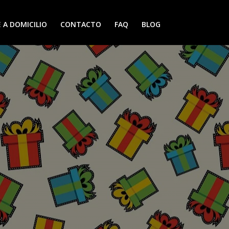
 A DOMICILIO
CONTACTO
FAQ
BLOG