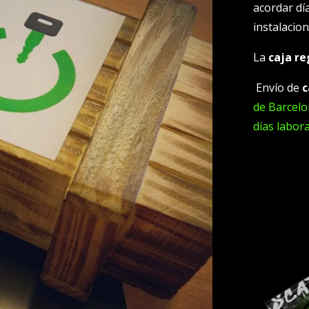
acordar dí
instalacion
La
caja re
Envío de
c
de Barcel
días labor