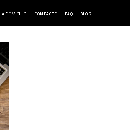
 A DOMICILIO
CONTACTO
FAQ
BLOG