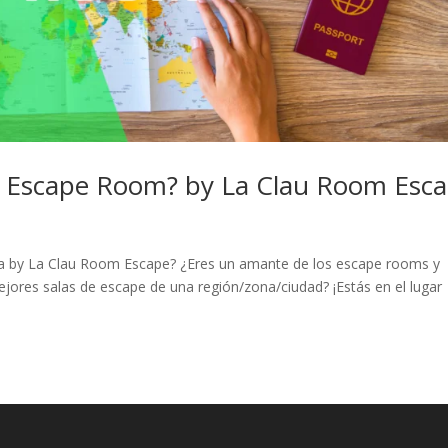
 Escape Room? by La Clau Room Esc
 by La Clau Room Escape? ¿Eres un amante de los escape rooms y
ejores salas de escape de una región/zona/ciudad? ¡Estás en el lugar