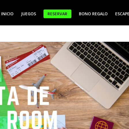
INICIO
JUEGOS
RESERVAR
BONO REGALO
ESCAPE