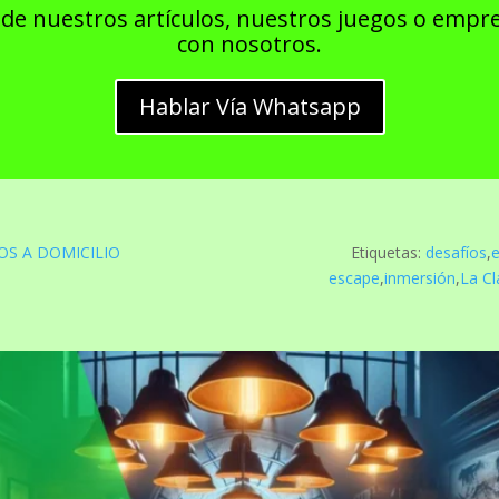
de nuestros artículos, nuestros juegos o empr
con nosotros.
Hablar Vía Whatsapp
OS A DOMICILIO
Etiquetas:
desafíos
,
escape
,
inmersión
,
La C