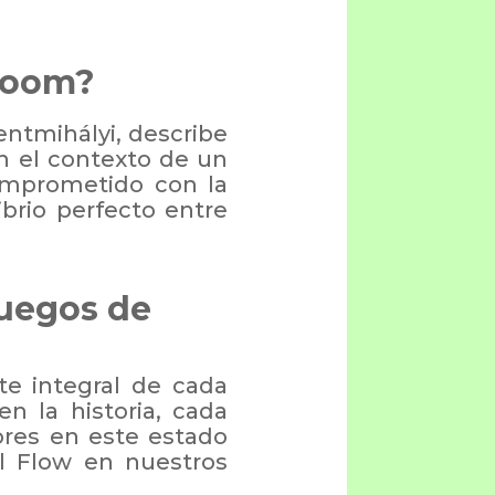
 Room?
entmihályi, describe
n el contexto de un
comprometido con la
ibrio perfecto entre
uegos de
e integral de cada
n la historia, cada
ores en este estado
l Flow en nuestros