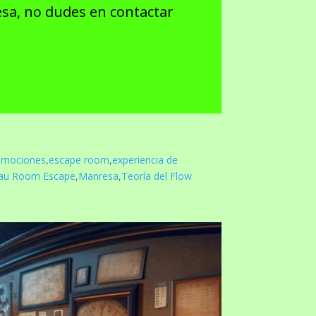
esa, no dudes en contactar
emociones
,
escape room
,
experiencia de
lau Room Escape
,
Manresa
,
Teoría del Flow