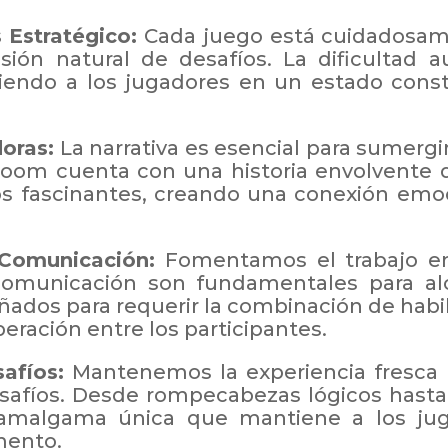
 Estratégico:
Cada juego está cuidadosam
esión natural de desafíos. La dificultad
iendo a los jugadores en un estado const
doras:
La narrativa es esencial para sumergir
room cuenta con una historia envolvente q
s fascinantes, creando una conexión emoc
 Comunicación:
Fomentamos el trabajo en
 comunicación son fundamentales para alc
ados para requerir la combinación de habil
ración entre los participantes.
afíos:
Mantenemos la experiencia fresca 
safíos. Desde rompecabezas lógicos hasta t
amalgama única que mantiene a los jug
mento.